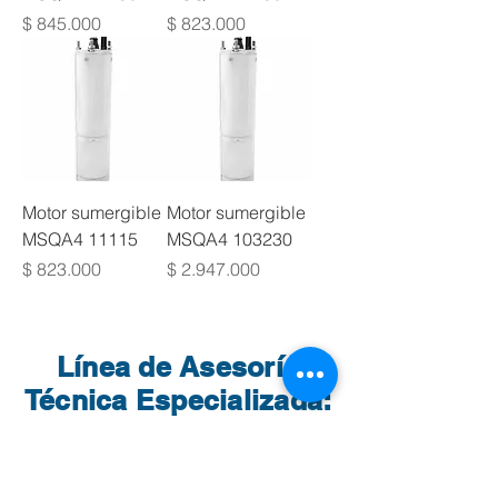
Precio
Precio
$ 845.000
$ 823.000
Motor sumergible
Motor sumergible
MSQA4 11115
MSQA4 103230
Precio
Precio
$ 823.000
$ 2.947.000
Línea de Asesoría
Técnica Especializada:
Yurley, Consultora Técnica
Andrea, Consultora
de Soluciones
Técnica de Soluciones