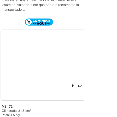
Para los envíos a nivel nacional el cliente deberá
asumir el valor del flete que cobra directamente la
transportadora
MOTOSIERRA STIHL MS 172
$ 872.000
1/2
MS 172
Cilindrada: 31,8 cm³
Peso: 4.5 Kg