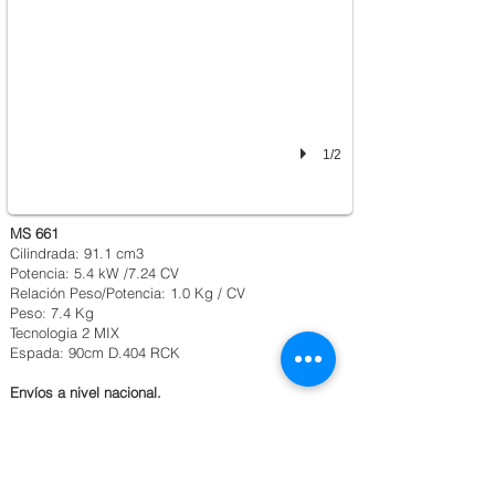
1/2
MS 661
Cilindrada: 91.1 cm3
Potencia: 5.4 kW /7.24 CV
Relación Peso/Potencia: 1.0 Kg / CV
Peso: 7.4 Kg
Tecnologia 2 MIX
Espada: 90cm D.404 RCK
Envíos a nivel nacional.
Para los envíos a nivel nacional el cliente deberá
asumir el valor del flete que cobra directamente la
transportadora
MOTOSIERRA ELÉCTRICA MSE 141