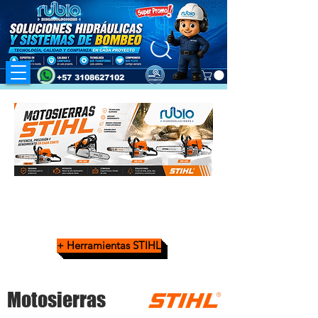
+57 3108627102
+ Herramientas STIHL
MOTOSIERRA STIHL MS 162
Motosierras
$ 748.000