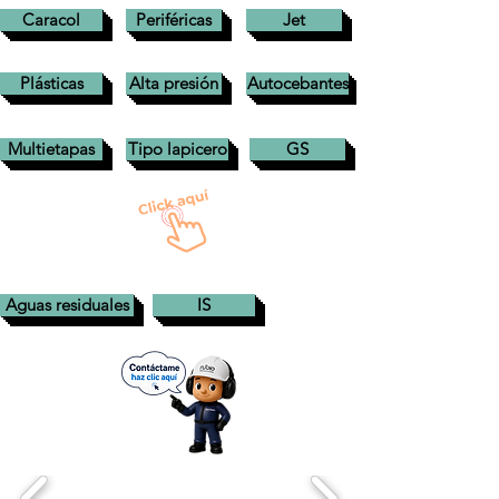
Caracol
Periféricas
Jet
Plásticas
Alta presión
Autocebantes
Multietapas
Tipo lapicero
GS
Aguas residuales
IS