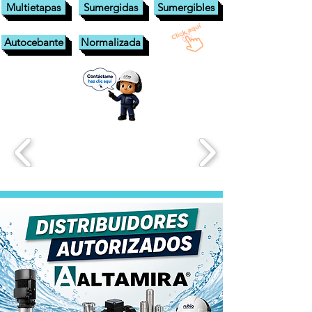
Multietapas
Sumergidas
Sumergibles
Autocebante
Normalizada