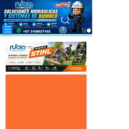
+57 3108627102