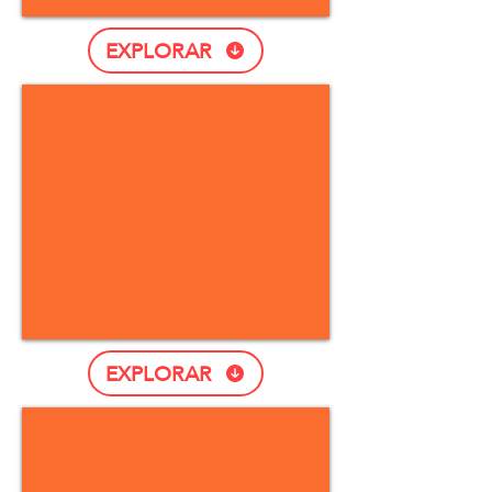
EXPLORAR
EXPLORAR