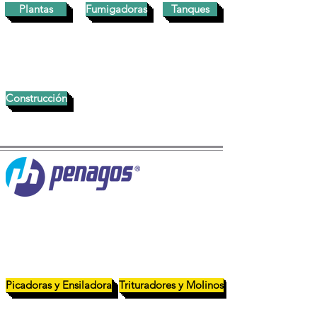
Plantas
Fumigadoras
Tanques
Construcción
Picadoras y Ensiladora
Trituradores y Molinos