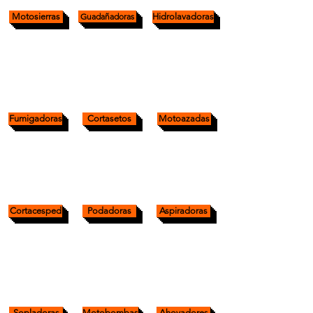
Motosierras
Guadañadoras
Hidrolavadoras
Fumigadoras
Cortasetos
Motoazadas
Cortacesped
Podadoras
Aspiradoras
Sopladoras
Motobombas
Ahoyadores