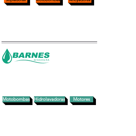
Motobombas
Hidrolavadoras
Motores