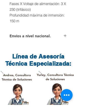
Fases X Voltaje de alimentación: 3 X
230 (trifásico)
Profundidad máxima de inmersión:
150 m
Envíos a nivel nacional.
Para los envíos a nivel nacional el
cliente deberá asumir el valor del
flete que cobra directamente la
Línea de Asesoría
transportadora.
Técnica Especializada:
Yurley, Consultora Técnica
Andrea, Consultora
de Soluciones
Técnica de Soluciones