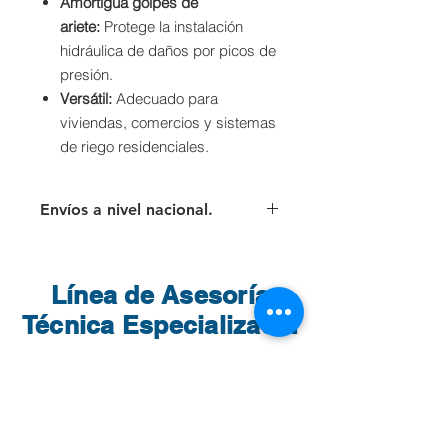
Amortigua golpes de
ariete:
Protege la instalación
hidráulica de daños por picos de
presión.
Versátil:
Adecuado para
viviendas, comercios y sistemas
de riego residenciales.
Envíos a nivel nacional.
Para los envíos a nivel nacional el
cliente deberá asumir el valor del
flete que cobra directamente la
Línea de Asesoría
transportadora.
Técnica Especializada:
Yurley, Consultora Técnica
Andrea, Consultora
de Soluciones
Técnica de Soluciones