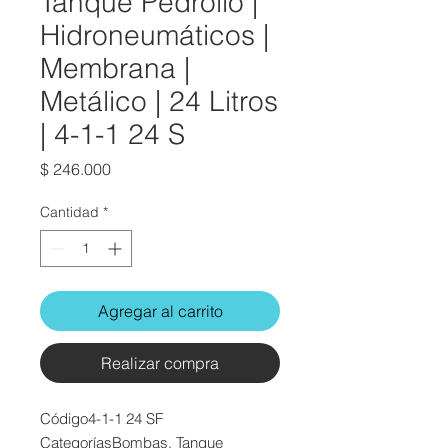
Tanque Pedrollo |
Hidroneumáticos |
Membrana |
Metálico | 24 Litros
| 4-1-1 24 S
Precio
$ 246.000
Cantidad
*
Agregar al carrito
Realizar compra
Código4-1-1 24 SF
CategoríasBombas, Tanque