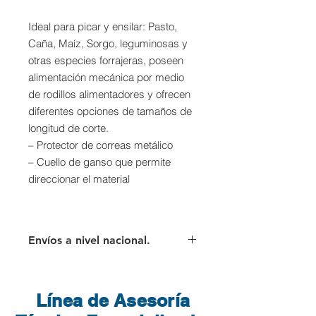
Ideal para picar y ensilar: Pasto,
Caña, Maíz, Sorgo, leguminosas y
otras especies forrajeras, poseen
alimentación mecánica por medio
de rodillos alimentadores y ofrecen
diferentes opciones de tamaños de
longitud de corte.
– Protector de correas metálico
– Cuello de ganso que permite
direccionar el material
Envíos a nivel nacional.
Para los envíos a nivel nacional el
cliente deberá asumir el valor del
flete que cobra directamente la
Línea de Asesoría
transportadora.