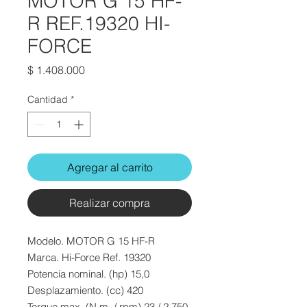
MOTOR G 15 HF-
R REF.19320 HI-
FORCE
Precio
$ 1.408.000
Cantidad
*
Agregar al carrito
Realizar compra
Modelo. MOTOR G 15 HF-R
Marca. Hi-Force Ref. 19320
Potencia nominal. (hp) 15,0
Desplazamiento. (cc) 420
Torque max. (N.m. / rpm) 23 / 2.750