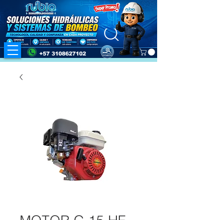
+57 3108627102