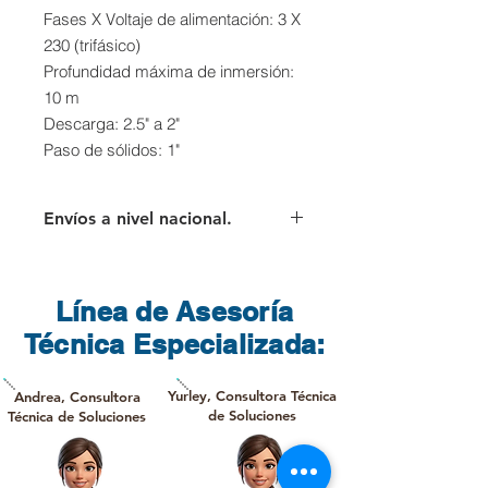
Fases X Voltaje de alimentación: 3 X
230 (trifásico)
Profundidad máxima de inmersión:
10 m
Descarga: 2.5" a 2"
Paso de sólidos: 1"
Envíos a nivel nacional.
Para los envíos a nivel nacional el
cliente deberá asumir el valor del
flete que cobra directamente la
Línea de Asesoría
transportadora.
Técnica Especializada:
Yurley, Consultora Técnica
Andrea, Consultora
de Soluciones
Técnica de Soluciones