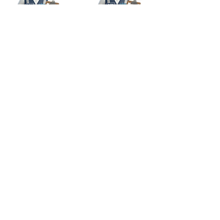
Mayerly, Coordinadora
Don Rubio,
de Soporte y Servicios
Ingeniero de
Técnicos
Posventa
Instagram
Facebook