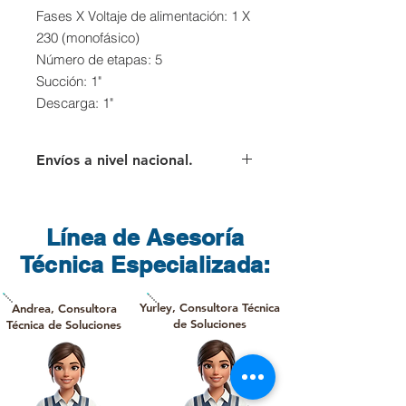
Fases X Voltaje de alimentación: 1 X
230 (monofásico)
Número de etapas: 5
Succión: 1"
Descarga: 1"
Envíos a nivel nacional.
Para los envíos a nivel nacional el
cliente deberá asumir el valor del
flete que cobra directamente la
Línea de Asesoría
transportadora.
Técnica Especializada:
Yurley, Consultora Técnica
Andrea, Consultora
de Soluciones
Técnica de Soluciones