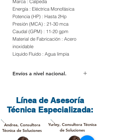
Marca : Calpeda
Energía : Eléctrica Monofásica
Potencia (HP) : Hasta 2Hp
Presión (MCA) : 21-30 mca
Caudal (GPM) : 11-20 gpm
Material de Fabricación : Acero
inoxidable
Liquido Fluido : Agua limpia
Envíos a nivel nacional.
Para los envíos a nivel nacional el
cliente deberá asumir el valor del
flete que cobra directamente la
Línea de Asesoría
transportadora
Técnica Especializada:
Yurley, Consultora Técnica
Andrea, Consultora
de Soluciones
Técnica de Soluciones