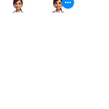
Mayerly, Coordinadora
Don Rubio,
de Soporte y Servicios
Ingeniero de
Técnicos
Posventa