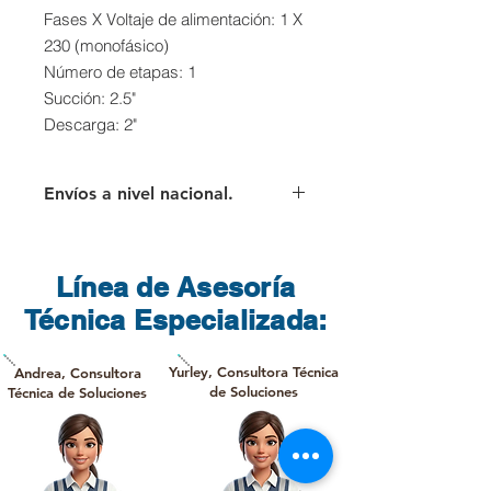
Fases X Voltaje de alimentación: 1 X
230 (monofásico)
Número de etapas: 1
Succión: 2.5"
Descarga: 2"
Envíos a nivel nacional.
Para los envíos a nivel nacional el
cliente deberá asumir el valor del
flete que cobra directamente la
Línea de Asesoría
transportadora.
Técnica Especializada:
Yurley, Consultora Técnica
Andrea, Consultora
de Soluciones
Técnica de Soluciones