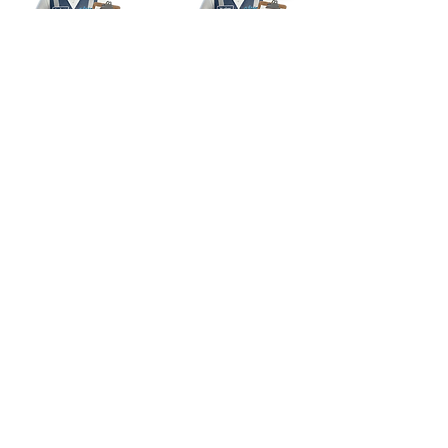
Mayerly, Coordinadora
Don Rubio,
de Soporte y Servicios
Ingeniero de
Técnicos
Posventa
Instagram
Facebook