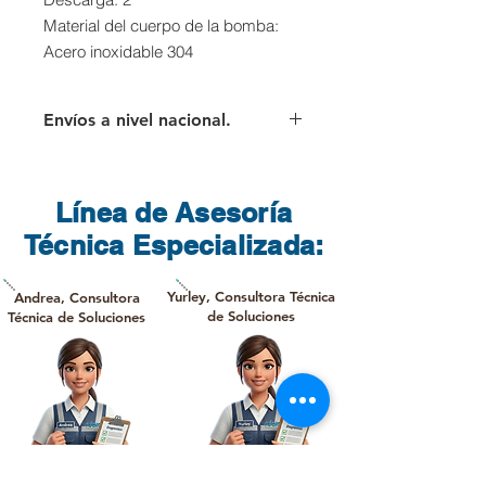
Material del cuerpo de la bomba:
Acero inoxidable 304
Envíos a nivel nacional.
Para los envíos a nivel nacional el
cliente deberá asumir el valor del
flete que cobra directamente la
Línea de Asesoría
transportadora.
Técnica Especializada:
Yurley, Consultora Técnica
Andrea, Consultora
de Soluciones
Técnica de Soluciones