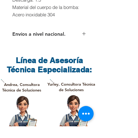
Material del cuerpo de la bomba:
Acero inoxidable 304
Envíos a nivel nacional.
Para los envíos a nivel nacional el
cliente deberá asumir el valor del
flete que cobra directamente la
Línea de Asesoría
transportadora.
Técnica Especializada:
Yurley, Consultora Técnica
Andrea, Consultora
de Soluciones
Técnica de Soluciones