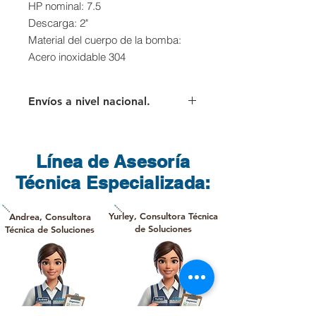
HP nominal: 7.5
Descarga: 2"
Material del cuerpo de la bomba:
Acero inoxidable 304
Envíos a nivel nacional.
Para los envíos a nivel nacional el
cliente deberá asumir el valor del
flete que cobra directamente la
Línea de Asesoría
transportadora.
Técnica Especializada:
Yurley, Consultora Técnica
Andrea, Consultora
de Soluciones
Técnica de Soluciones