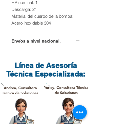
HP nominal: 1
Descarga: 2"
Material del cuerpo de la bomba:
Acero inoxidable 304
Envíos a nivel nacional.
Para los envíos a nivel nacional el
cliente deberá asumir el valor del
flete que cobra directamente la
Línea de Asesoría
transportadora.
Técnica Especializada:
Yurley, Consultora Técnica
Andrea, Consultora
de Soluciones
Técnica de Soluciones