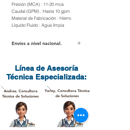
Presión (MCA) : 11-20 mca
Caudal (GPM) : Hasta 10 gpm
Material de Fabricación : Hierro
Liquido Fluido : Agua limpia
Envíos a nivel nacional.
Para los envíos a nivel nacional el
cliente deberá asumir el valor del
flete que cobra directamente la
Línea de Asesoría
transportadora
Técnica Especializada:
Yurley, Consultora Técnica
Andrea, Consultora
de Soluciones
Técnica de Soluciones