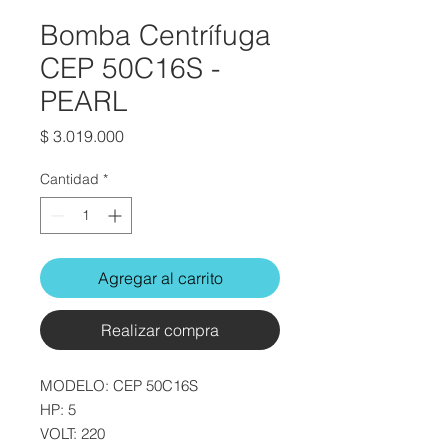
Bomba Centrífuga
CEP 50C16S -
PEARL
Precio
$ 3.019.000
Cantidad
*
Agregar al carrito
Realizar compra
MODELO:
CEP 50C16S
HP:
5
VOLT:
220