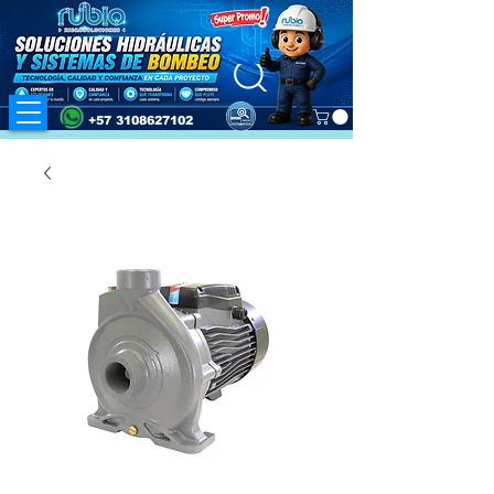
+57 3108627102