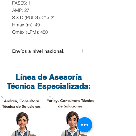
FASES:
1
AMP:
27
S X D (PULG):
2" x 2"
Hmax (m):
49
Qmàx (LPM):
450
Envíos a nivel nacional.
Para los envíos a nivel nacional el
cliente deberá asumir el valor del
flete que cobra directamente la
Línea de Asesoría
transportadora
Técnica Especializada:
Yurley, Consultora Técnica
Andrea, Consultora
de Soluciones
Técnica de Soluciones