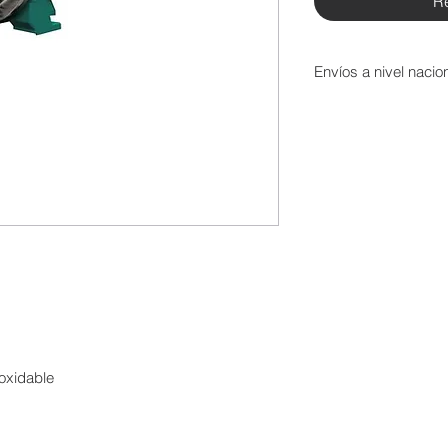
R
Envíos a nivel nacion
Para los envíos a niv
asumir el valor del f
transportadora.
noxidable