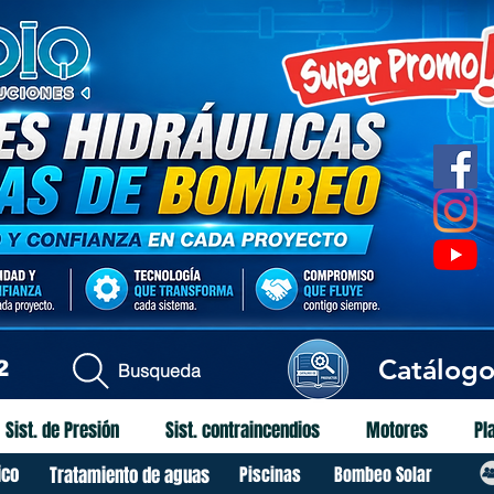
Catálog
2
Busqueda
Sist. de Presión
Sist. contraincendios
Motores
Pl
ico
Tratamiento de aguas
Piscinas
Bombeo Solar