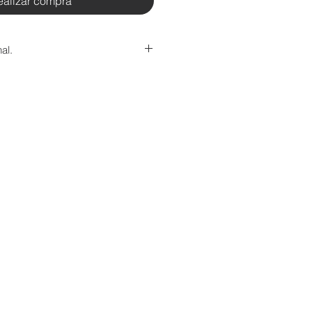
ealizar compra
al.
el nacional el cliente deberá
lete que cobra directamente la